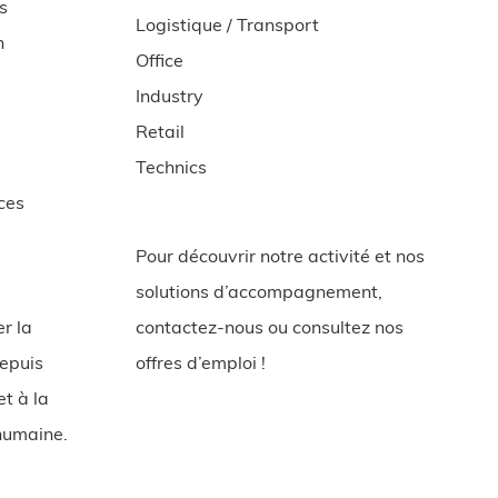
s
Logistique / Transport
n
Office
Industry
Retail
Technics
ces
Pour découvrir notre activité et nos
solutions d’accompagnement,
er la
contactez-nous ou consultez nos
depuis
offres d’emploi !
et à la
 humaine.