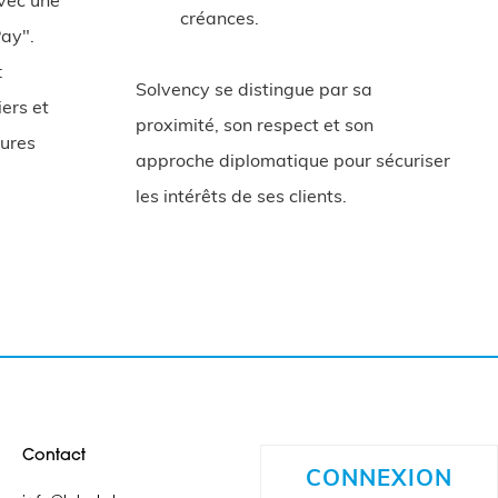
vec une
créances.
Pay".
:
Solvency se distingue par sa
iers et
proximité, son respect et son
dures
approche diplomatique pour sécuriser
les intérêts de ses clients.
Contact
CONNEXION